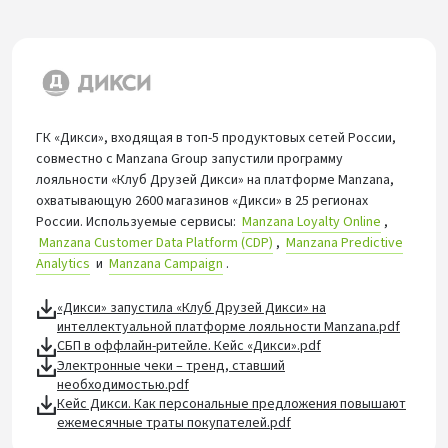
ГК «Дикси», входящая в топ-5 продуктовых сетей России,
совместно с Manzana Group запустили программу
лояльности «Клуб Друзей Дикси» на платформе Manzana,
охватывающую 2600 магазинов «Дикси» в 25 регионах
России. Используемые сервисы:
Manzana Loyalty Online
,
Manzana Customer Data Platform (CDP)
,
Manzana Predictive
Analytics
и
Manzana Campaign
.
«Дикси» запустила «Клуб Друзей Дикси» на
интеллектуальной платформе лояльности Manzana.pdf
СБП в оффлайн-ритейле. Кейс «Дикси».pdf
Электронные чеки – тренд, ставший
необходимостью.pdf
Кейс Дикси. Как персональные предложения повышают
ежемесячные траты покупателей.pdf