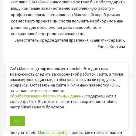
«От лица ОАО «Банк Финсервис» я хотела бы поблагодарить
вашу компанию за качественно выполненную работу и
профессионализм специалистов Manzana Group. В рамках
совместного проекта мы смогли получить необходимое нам
решение для обеспечения работоспособности
коалиционной программы лояльности»
Заместитель Председателя правления «Банк Финсервис»,
Елена Костина
Рекомендательное письмо Банк Финсервис.jpg
Сайт Manzana group использует cookie. Это дает нам
возможность следить за корректной работой сайта, а также
анализировать данные, чтобы развивать наши продукты
и сервисы. Оставаясь на сайте и (или) нажимая кнопку «ОК»,
вы соглашаетесь с условиями
обработки ваших персональных данных
, содержащихся в
cookie-файлах. Вы можете запретить сохранение cookie в
настройках вашего браузера.
«При выборе CRM-системы мы ориентировались на
решение, которое поможет нам оперативно управлять
акциями и создавать персонифицированные предложения
ОК
на основе анализа потребительского поведения наших
покупателей.
Manzana Loyalty
полностью отвечает нашим