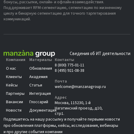
бонусы, рассылки, онлайн- и офлайн-взаимодействия.
Поддерживает RFM-сегментацию, сегментацию по жизненному
циклу и бинарную сегментацию для точного таргетирования
коммуникаций.
Сведения об ИТ деятельности
Компания
Материалы
Контакты
8 (800) 775-01-11
О нас
Обновления
8 (495) 921-08-38
Клиенты
Академия
Почта
Кейсы
Статьи
welcome@manzanagroup.ru
Партнеры
Интеграция
Адрес
Вакансии
Глоссарий
Москва, 115230, 1-й
Нагатинский проезд, д10,
Новости
Документация
стр1.
Подпишитесь на нашу рассылку и получайте первыми новости
про обновления платформы, кейсы, исследования, вебинары
и про другие события компании