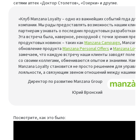
сетями аптек «Доктор Столетов», «Озерки» и другие.
«Клуб Manzana Loyalty – одно из важнейших событий года для
компании. Мы рады предоставлять возможность нашим клиен
партнерам узнавать о последних продуктовых разработках из
Эта встреча была, наверное, рекордной с точки зрения пред
продуктовых новинок – таких как
Manzana Campaign
, Manzana 
обновление продукта
Manzana Personal Offers
и
Manzana Loyal
замечаем, что каждую встречу наши клиенты заводят полезн
со своими коллегами, обмениваются опытом и знаниями. Нам п
Manzana Loyalty становится не просто решением для управле
лояльности, а связующим звеном отношений между нашими к
Директор по развитию Manzana Group
Юрий Вронский
Посмотрите, как это было: