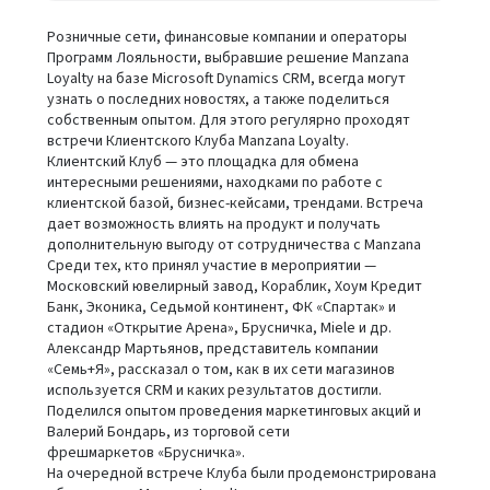
Розничные сети, финансовые компании и операторы
Программ Лояльности, выбравшие решение Manzana
Loyalty на базе Microsoft Dynamics CRM, всегда могут
узнать о последних новостях, а также поделиться
собственным опытом. Для этого регулярно проходят
встречи Клиентского Клуба Manzana Loyalty.
Клиентский Клуб — это площадка для обмена
интересными решениями, находками по работе с
клиентской базой, бизнес-кейсами, трендами. Встреча
дает возможность влиять на продукт и получать
дополнительную выгоду от сотрудничества с Manzana
Среди тех, кто принял участие в мероприятии —
Московский ювелирный завод, Кораблик, Хоум Кредит
Банк, Эконика, Седьмой континент, ФК «Спартак» и
стадион «Открытие Арена», Брусничка, Miele и др.
Александр Мартьянов, представитель компании
«Семь+Я», рассказал о том, как в их сети магазинов
используется CRM и каких результатов достигли.
Поделился опытом проведения маркетинговых акций и
Валерий Бондарь, из торговой сети
фрешмаркетов «Брусничка».
На очередной встрече Клуба были продемонстрирована