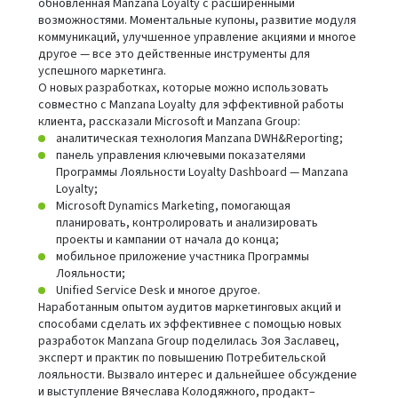
обновленная Manzana Loyalty с расширенными
возможностями. Моментальные купоны, развитие модуля
коммуникаций, улучшенное управление акциями и многое
другое — все это действенные инструменты для
успешного маркетинга.
О новых разработках, которые можно использовать
совместно с Manzana Loyalty для эффективной работы
клиента, рассказали Microsoft и Manzana Group:
аналитическая технология Manzana DWH&Reporting;
панель управления ключевыми показателями
Программы Лояльности Loyalty Dashboard — Manzana
Loyalty;
Microsoft Dynamics Marketing, помогающая
планировать, контролировать и анализировать
проекты и кампании от начала до конца;
мобильное приложение участника Программы
Лояльности;
Unified Service Desk и многое другое.
Наработанным опытом аудитов маркетинговых акций и
способами сделать их эффективнее с помощью новых
разработок Manzana Group поделилась Зоя Заславец,
эксперт и практик по повышению Потребительской
лояльности. Вызвало интерес и дальнейшее обсуждение
и выступление Вячеслава Колодяжного, продакт–