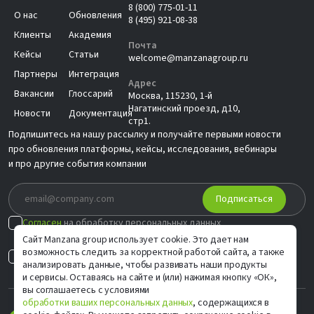
8 (800) 775-01-11
О нас
Обновления
8 (495) 921-08-38
Клиенты
Академия
Почта
Кейсы
Статьи
welcome@manzanagroup.ru
Партнеры
Интеграция
Адрес
Вакансии
Глоссарий
Москва, 115230, 1-й
Нагатинский проезд, д10,
Новости
Документация
стр1.
Подпишитесь на нашу рассылку и получайте первыми новости
про обновления платформы, кейсы, исследования, вебинары
и про другие события компании
Подписаться
Согласен
на обработку персональных данных
в соответствии с
Политикой
Сайт Manzana group использует cookie. Это дает нам
возможность следить за корректной работой сайта, а также
Согласен на
индивидуальные предложения
анализировать данные, чтобы развивать наши продукты
и сервисы. Оставаясь на сайте и (или) нажимая кнопку «ОК»,
вы соглашаетесь с условиями
обработки ваших персональных данных
, содержащихся в