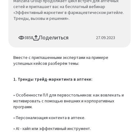
Manzana Group продолжает цикл встреч для аптечных
сетей и приглашает вас на бесплатный вебинар
«Эффективный маркетинг в фармацевтическом ритейле.
Тренды, вызовы и решения».
Поделиться
3858
27.09.2023
Вместе с приглашенными экспертами на примере
успешных кейсов разберём темы:
1. Тренды трейд-маркетинга в аптеке:
• Особенности ПЛ для первостольников: как вовлекать и
мотивировать с помощью внешних и корпоративных
программ.
• Персонализация контента в аптеке.
• AI - хайп или эффективный инструмент.