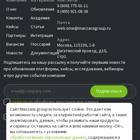
Компания
Материалы
Контакты
8 (800) 775-01-11
О нас
Обновления
8 (495) 921-08-38
Клиенты
Академия
Почта
Кейсы
Статьи
welcome@manzanagroup.ru
Партнеры
Интеграция
Адрес
Вакансии
Глоссарий
Москва, 115230, 1-й
Нагатинский проезд, д10,
Новости
Документация
стр1.
Подпишитесь на нашу рассылку и получайте первыми новости
про обновления платформы, кейсы, исследования, вебинары
и про другие события компании
Подписаться
Согласен
на обработку персональных данных
в соответствии с
Политикой
Сайт Manzana group использует cookie. Это дает нам
возможность следить за корректной работой сайта, а также
Согласен на
индивидуальные предложения
анализировать данные, чтобы развивать наши продукты
и сервисы. Оставаясь на сайте и (или) нажимая кнопку «ОК»,
вы соглашаетесь с условиями
обработки ваших персональных данных
, содержащихся в