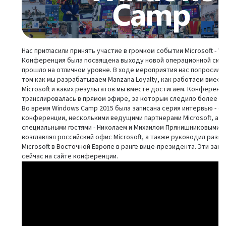
Нас пригласили принять участие в громком событии Microsoft - W
Конференция была посвящена выходу новой операционной сист
прошло на отличном уровне. В ходе мероприятия нас попросили
том как мы разрабатываем Manzana Loyalty, как работаем вместе
Microsoft и каких результатов мы вместе достигаем. Конференц
транслировалась в прямом эфире, за которым следило более 15
Во время Windows Camp 2015 была записана серия интервью - с
конференции, несколькими ведущими партнерами Microsoft, а т
специальными гостями - Николаем и Михаилом Прянишниковыми. 
возглавлял российский офис Microsoft, а также руководил разв
Microsoft в Восточной Европе в ранге вице-президента. Эти зап
сейчас на сайте конференции.