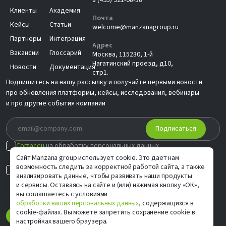
Клиенты
Академия
Почта
Кейсы
Статьи
welcome@manzanagroup.ru
Партнеры
Интеграция
Адрес
Вакансии
Глоссарий
Москва, 115230, 1-й
Нагатинский проезд, д10,
Новости
Документация
стр1.
Подпишитесь на нашу рассылку и получайте первыми новости
про обновления платформы, кейсы, исследования, вебинары
и про другие события компании
Подписаться
Согласен
на обработку персональных данных
в соответствии с
Политикой
Сайт Manzana group использует cookie. Это дает нам
возможность следить за корректной работой сайта, а также
Согласен на
индивидуальные предложения
анализировать данные, чтобы развивать наши продукты
и сервисы. Оставаясь на сайте и (или) нажимая кнопку «ОК»,
вы соглашаетесь с условиями
обработки ваших персональных данных
, содержащихся в
cookie-файлах. Вы можете запретить сохранение cookie в
настройках вашего браузера.