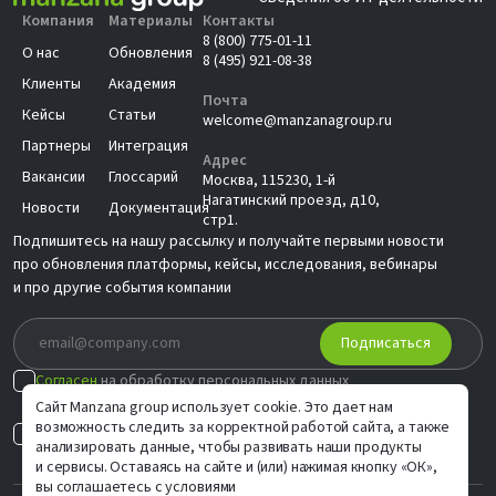
Компания
Материалы
Контакты
8 (800) 775-01-11
О нас
Обновления
8 (495) 921-08-38
Клиенты
Академия
Почта
Кейсы
Статьи
welcome@manzanagroup.ru
Партнеры
Интеграция
Адрес
Вакансии
Глоссарий
Москва, 115230, 1-й
Нагатинский проезд, д10,
Новости
Документация
стр1.
Подпишитесь на нашу рассылку и получайте первыми новости
про обновления платформы, кейсы, исследования, вебинары
и про другие события компании
Подписаться
Согласен
на обработку персональных данных
в соответствии с
Политикой
Сайт Manzana group использует cookie. Это дает нам
возможность следить за корректной работой сайта, а также
Согласен на
индивидуальные предложения
анализировать данные, чтобы развивать наши продукты
и сервисы. Оставаясь на сайте и (или) нажимая кнопку «ОК»,
вы соглашаетесь с условиями