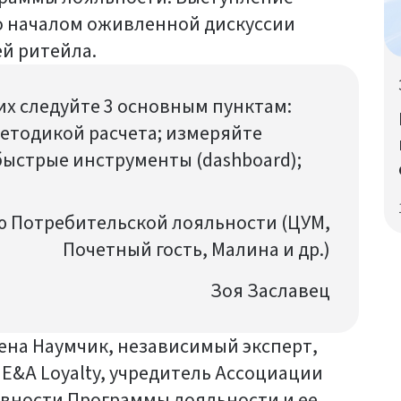
ло началом оживленной дискуссии
й ритейла.
их следуйте 3 основным пунктам:
методикой расчета; измеряйте
быстрые инструменты (dashboard);
и
ю Потребительской лояльности (ЦУМ,
Почетный гость, Малина и др.)
Зоя Заславец
ена Наумчик, независимый эксперт,
E&A Loyalty, учредитель Ассоциации
ивности Программы лояльности и ее