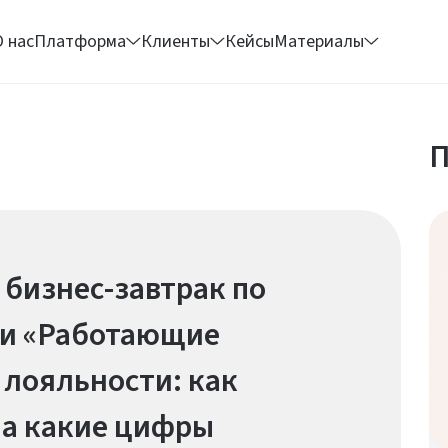
О нас
Платформа
Клиенты
Кейсы
Материалы
П
 бизнес-завтрак по
ти «Работающие
лояльности: как
на какие цифры