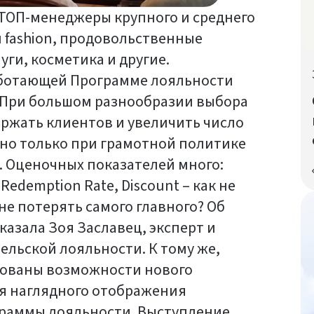
ТОП-менеджеры крупного и среднего
 fashion, продовольственные
ги, косметика и другие.
аботающей Программе лояльности
 При большом разнообразии выбора
ержать клиентов и увеличить число
но только при грамотной политике
 Оценочных показателей много:
Redemption Rate, Discount – как не
не потерять самого главного? Об
казала Зоя Заславец, эксперт и
льской лояльности. К тому же,
ованы возможности нового
я наглядного отображения
раммы лояльности. Выступление