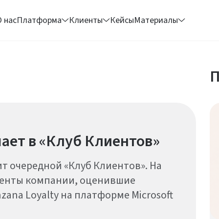
О нас
Платформа
Клиенты
Кейсы
Материалы
П
ает в «Клуб Клиентов»
т очередной «Клуб Клиентов». На
иенты компании, оценившие
ana Loyalty на платформе Microsoft