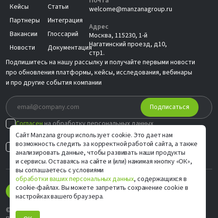
Почта
Кейсы
Статьи
welcome@manzanagroup.ru
Партнеры
Интеграция
Адрес
Вакансии
Глоссарий
Москва, 115230, 1-й
Нагатинский проезд, д10,
Новости
Документация
стр1.
Подпишитесь на нашу рассылку и получайте первыми новости
про обновления платформы, кейсы, исследования, вебинары
и про другие события компании
Подписаться
Согласен
на обработку персональных данных
в соответствии с
Политикой
Сайт Manzana group использует cookie. Это дает нам
возможность следить за корректной работой сайта, а также
Согласен на
индивидуальные предложения
анализировать данные, чтобы развивать наши продукты
и сервисы. Оставаясь на сайте и (или) нажимая кнопку «ОК»,
вы соглашаетесь с условиями
обработки ваших персональных данных
, содержащихся в
cookie-файлах. Вы можете запретить сохранение cookie в
настройках вашего браузера.
© ООО «М Софт» ИНН 9705083570, 2006–2026