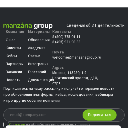
Сведения об ИТ деятельности
Компания
Материалы
Контакты
8 (800) 775-01-11
О нас
Обновления
8 (495) 921-08-38
Клиенты
Академия
Почта
Кейсы
Статьи
welcome@manzanagroup.ru
Партнеры
Интеграция
Адрес
Вакансии
Глоссарий
Москва, 115230, 1-й
Нагатинский проезд, д10,
Новости
Документация
стр1.
Подпишитесь на нашу рассылку и получайте первыми новости
про обновления платформы, кейсы, исследования, вебинары
и про другие события компании
Подписаться
Согласен
на обработку персональных данных