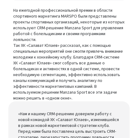
На ежегодной профессиональной премии в области
спортивного маркетинга MARSPO были представлены
проекты спортивных организаций, некоторые из которых
используют CRM-решение Manzana Sport для управления
работой с болельщиками и своими программами
лояльности.
Так ХК «Салават Юлаев» рассказал, как с помощью
специальных мероприятий они смогли привлечь внимание
молодежи к хоккейному клубу. Благодаря CRM-системе
ХК «Салават Юлаев» смог собрать все данные о
болельщиках и активностях в одной системе, провести
необходимую сегментацию, эффективно использовать
каналы коммуникаций и получить аналитику по
эффективности маркетинговых кампаний. В
используемом решении Manzana Sport все эти задачи
можно решить в «одном окне».
«Нам и нашему CRM-решению доверили работу с
новой командой ХК «Салават Юлаев», изменившейся
в рамках новой маркетинговой стратегии клуба.
Перед нами была поставлена цель выстроить CRM-
стратегию, перезапустить программу лояльности