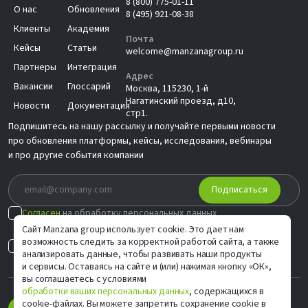
8 (800) 775-01-11
О нас
Обновления
8 (495) 921-08-38
Клиенты
Академия
Почта
Кейсы
Статьи
welcome@manzanagroup.ru
Партнеры
Интеграция
Адрес
Вакансии
Глоссарий
Москва, 115230, 1-й
Нагатинский проезд, д10,
Новости
Документация
стр1.
Подпишитесь на нашу рассылку и получайте первыми новости
про обновления платформы, кейсы, исследования, вебинары
и про другие события компании
Подписаться
Согласен
на обработку персональных данных
в соответствии с
Политикой
Сайт Manzana group использует cookie. Это дает нам
возможность следить за корректной работой сайта, а также
Согласен на
индивидуальные предложения
анализировать данные, чтобы развивать наши продукты
и сервисы. Оставаясь на сайте и (или) нажимая кнопку «ОК»,
вы соглашаетесь с условиями
обработки ваших персональных данных
, содержащихся в
cookie-файлах. Вы можете запретить сохранение cookie в