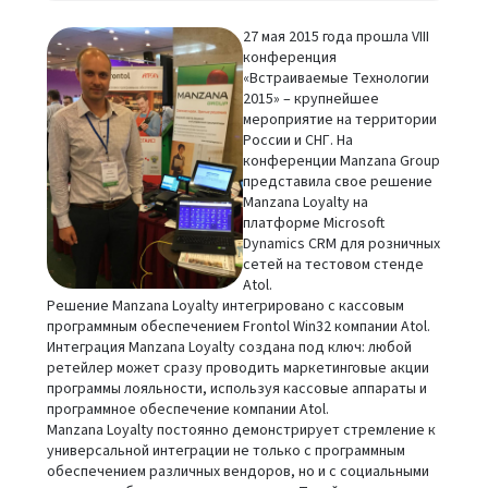
27 мая 2015 года прошла VIII
конференция
«Встраиваемые Технологии
2015» – крупнейшее
мероприятие на территории
России и СНГ. На
конференции Manzana Group
представила свое решение
Manzana Loyalty на
платформе Microsoft
Dynamics CRM для розничных
сетей на тестовом стенде
Atol.
Решение Manzana Loyalty интегрировано с кассовым
программным обеспечением Frontol Win32 компании Atol.
Интеграция Manzana Loyalty создана под ключ: любой
ретейлер может сразу проводить маркетинговые акции
программы лояльности, используя кассовые аппараты и
программное обеспечение компании Atol.
Manzana Loyalty постоянно демонстрирует стремление к
универсальной интеграции не только с программным
обеспечением различных вендоров, но и с социальными