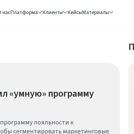
О нас
Платформа
Клиенты
Кейсы
Материалы
П
л «умную» программу
 программу лояльности к
тобы сегментировать маркетинговые