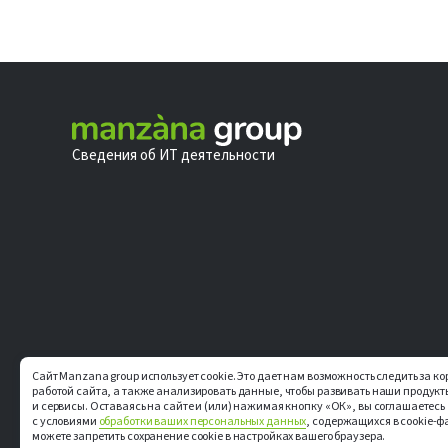
Сведения об ИТ деятельности
Сайт Manzana group использует cookie. Это дает нам возможность следить за к
работой сайта, а также анализировать данные, чтобы развивать наши продукт
и сервисы. Оставаясь на сайте и (или) нажимая кнопку «ОК», вы соглашаетесь
с условиями
обработки ваших персональных данных
, содержащихся в cookie-ф
можете запретить сохранение cookie в настройках вашего браузера.