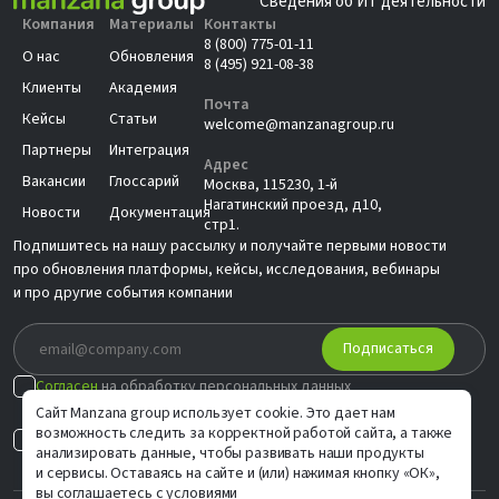
Сведения об ИТ деятельности
Компания
Материалы
Контакты
8 (800) 775-01-11
О нас
Обновления
8 (495) 921-08-38
Клиенты
Академия
Почта
Кейсы
Статьи
welcome@manzanagroup.ru
Партнеры
Интеграция
Адрес
Вакансии
Глоссарий
Москва, 115230, 1-й
Нагатинский проезд, д10,
Новости
Документация
стр1.
Подпишитесь на нашу рассылку и получайте первыми новости
про обновления платформы, кейсы, исследования, вебинары
и про другие события компании
Подписаться
Согласен
на обработку персональных данных
в соответствии с
Политикой
Сайт Manzana group использует cookie. Это дает нам
возможность следить за корректной работой сайта, а также
Согласен на
индивидуальные предложения
анализировать данные, чтобы развивать наши продукты
и сервисы. Оставаясь на сайте и (или) нажимая кнопку «ОК»,
вы соглашаетесь с условиями