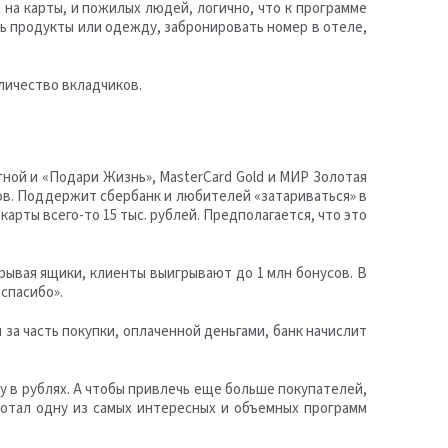
на карты, и пожилых людей, логично, что к программе
ь продукты или одежду, забронировать номер в отеле,
оличество вкладчиков.
тной и «Подари Жизнь», MasterCard Gold и МИР Золотая
сов. Поддержит сбербанк и любителей «затариваться» в
арты всего-то 15 тыс. рублей. Предполагается, что это
крывая ящики, клиенты выигрывают до 1 млн бонусов. В
«спасибо».
за часть покупки, оплаченной деньгами, банк начислит
у в рублях. А чтобы привлечь еще больше покупателей,
аботал одну из самых интересных и объемных программ