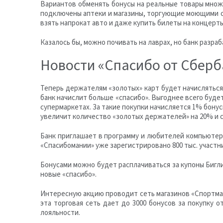
Вариантов обменять бонусы на реальные товары множе
подключены аптеки и магазины, торгующие моющими ср
взять напрокат авто и даже купить билеты на концерты
Казалось бы, можно почивать на лаврах, но банк разр
Новости «Спасибо от Сберб
Теперь держателям «золотых» карт будет начисляться 
банк начислит больше «спасибо». Выгоднее всего буде
супермаркетах. За такие покупки начисляется 1% бонус
увеличит количество «золотых держателей» на 20% и 
Банк приглашает в программу и любителей компьютерны
«Спасибомании» уже зарегистрировано 800 тыс. участник
Бонусами можно будет расплачиваться за купоны Бигли
новые «спасибо».
Интересную акцию проводит сеть магазинов «Спортмаст
эта торговая сеть дает до 3000 бонусов за покупку 
лояльности.