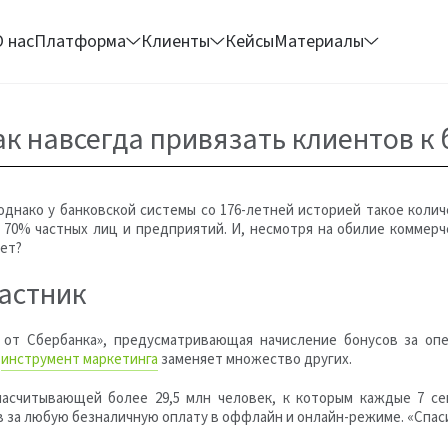
О нас
Платформа
Клиенты
Кейсы
Материалы
ак навсегда привязать клиентов к 
 однако у банковской системы со 176-летней историей такое колич
е 70% частных лиц и предприятий. И, несмотря на обилие коммерч
ет?
частник
от Сбербанка», предусматривающая начисление бонусов за опе
я
инструмент маркетинга
заменяет множество других.
насчитывающей более 29,5 млн человек, к которым каждые 7 се
 за любую безналичную оплату в оффлайн и онлайн-режиме. «Спаси