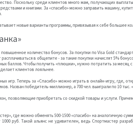
ство. Поскольку среди клиентов много мам, получающих выплаты 
едствами и книгами. За «спасибо» можно заправить машину, купит
.
абатывает новые варианты программы, привязывая к себе большее к
анка»
повышенное количество бонусов. За покупки по Visa Gold стандар
т расплачиваться в общепите - за такие покупки начислят 5% бону
ных баллов. Чтобы получить «плюшки», нужно потратить за месяц с к
сделает клиентов лояльнее.
х игр. Теперь за «Спасибо» можно играть в онлайн-игру, где, от
ов. Назван победитель-миллионер, а 700 чел. выиграли по 10 тыс. 
он, позволяющие приобретать со скидкой товары и услуги. Причем 
ер», где можно обменять 500-1500 «спасибо» на аналогичную сумм
от 1000 руб. Такой альянс не удивителен, ведь Спортмастер разр