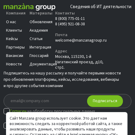
Сведения об ИТ деятельности
Компания
Материалы
Контакты
8 (800) 775-01-11
О нас
Обновления
8 (495) 921-08-38
Клиенты
Академия
Почта
Кейсы
Статьи
welcome@manzanagroup.ru
Партнеры
Интеграция
Адрес
Вакансии
Глоссарий
Москва, 115230, 1-й
Нагатинский проезд, д10,
Новости
Документация
стр1.
Подпишитесь на нашу рассылку и получайте первыми новости
про обновления платформы, кейсы, исследования, вебинары
и про другие события компании
Подписаться
Согласен
на обработку персональных данных
в соответствии с
Политикой
Сайт Manzana group использует cookie. Это дает нам
возможность следить за корректной работой сайта, а также
Согласен на
индивидуальные предложения
анализировать данные, чтобы развивать наши продукты
и сервисы. Оставаясь на сайте и (или) нажимая кнопку «ОК»,