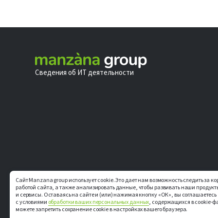
Сведения об ИТ деятельности
Сайт Manzana group использует cookie. Это дает нам возможность следить за к
работой сайта, а также анализировать данные, чтобы развивать наши продукт
и сервисы. Оставаясь на сайте и (или) нажимая кнопку «ОК», вы соглашаетесь
с условиями
обработки ваших персональных данных
, содержащихся в cookie-ф
можете запретить сохранение cookie в настройках вашего браузера.
Политика к
© ООО «М Софт» ИНН 9705083570, 2006–2026