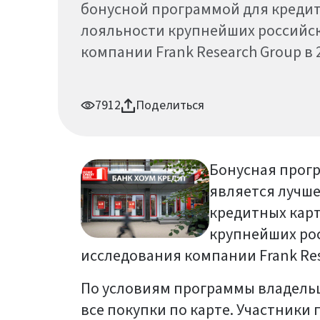
бонусной программой для кредит
лояльности крупнейших российск
компании Frank Research Group в 2
7912
Поделиться
Бонусная прогр
является лучш
кредитных кар
крупнейших рос
исследования компании Frank Rese
По условиям программы владельц
все покупки по карте. Участник