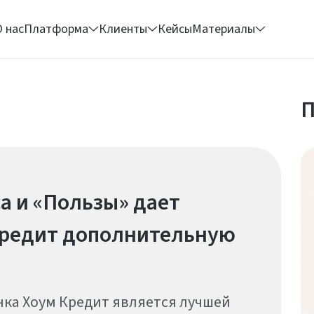
О нас
Платформа
Клиенты
Кейсы
Материалы
П
а и «Пользы» дает
Кредит дополнительную
нка Хоум Кредит является лучшей