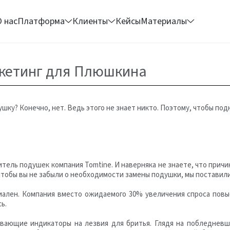
О нас
Платформа
Клиенты
Кейсы
Материалы
ркетинг для Плюшкина
шку? Конечно, нет. Ведь этого не знает никто. Поэтому, чтобы под
тель подушек компания Tomtine. И наверняка не знаете, что прич
 чтобы вы не забыли о необходимости замены подушки, мы поставили
иален. Компания вместо ожидаемого 30% увеличения спроса пов
ь.
вающие индикаторы на лезвия для бритья. Глядя на побледневш