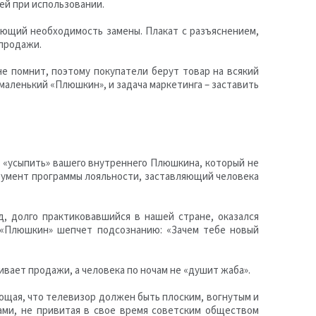
ей при использовании.
ающий необходимость замены. Плакат с разъяснением,
 продажи.
е помнит, поэтому покупатели берут товар на всякий
маленький «Плюшкин», и задача маркетинга – заставить
ью «усыпить» вашего внутреннего Плюшкина, который не
трумент программы лояльности, заставляющий человека
д, долго практиковавшийся в нашей стране, оказался
ш «Плюшкин» шепчет подсознанию: «Зачем тебе новый
чивает продажи, а человека по ночам не «душит жаба».
ающая, что телевизор должен быть плоским, вогнутым и
щами, не привитая в свое время советским обществом