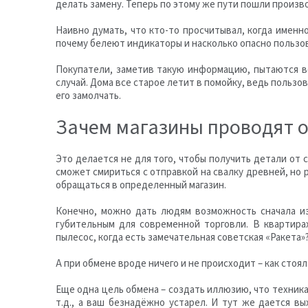
делать замену. Теперь по этому же пути пошли произ
Наивно думать, что кто-то просчитывал, когда имен
почему белеют индикаторы и насколько опасно польз
Покупатели, заметив такую информацию, пытаются вс
случай. Дома все старое летит в помойку, ведь польз
его замолчать.
Зачем магазины проводят 
Это делается не для того, чтобы получить детали от 
сможет смириться с отправкой на свалку древней, но
обращаться в определенный магазин.
Конечно, можно дать людям возможность сначала изб
губительным для современной торговли. В квартира
пылесос, когда есть замечательная советская «Ракета»
А при обмене вроде ничего и не происходит – как стоял
Еще одна цель обмена – создать иллюзию, что техника
т.д., а ваш безнадёжно устарел. И тут же дается в