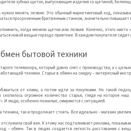
водители зубных щеток, выпускающие изделия со щетиной, белеющ
но нужно менять лезвие. Это обычный маркетинговый ход, показыв
оваться просроченным бритвенным станком, значительно повышает
помнить, когда меняли щетки или лезвия. Конечно, этого никто н
оваться новой вещью гораздо приятнее. В каждом покупателе сидит 
обмен бытовой техники
старого телевизора, который давно снят с производства, а с цел
 работающей техники. Старье в обмен на скидку – интересный инс
авиться от хлама, а потом идти за покупками. Но такой подхо
х скопилось огромное количество старья, глядя на которое на
?». И люди, особенно пожилые, смиряются с ситуацией.
а техника, так и продолжает стоять. Все идеально – магазин увели
 отслужила свой век. К этому нас подталкивает реклама, показыв
ыход – обмен. Так в людях создается легкость расставания с ве