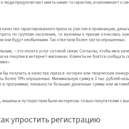
о люди предпочитают иметь какие-то гарантии, и напоминает о сини
 в качестве гарантированного приза за участие в промоакции, день
отреть по группам населения, то мужчины к призам отнеслись ху
ли они будут необычными. Так ответили более трети опрошенных.
ным, – это оплата услуг сотовой связи. Согласны, чтобы им в кач
 на покупки в интернет-магазинах. Клиенты не боятся сообщать св
яве».
и бы получить в качестве приза в лотерее или творческом конкур
ь более 70% опрошенных. Минимальную сумму в 3 тыс. рублей назы
тие в программах лояльности большие денежные суммы или автомоб
, машины и путешествия были интересны только покупателям с вы
как упростить регистрацию