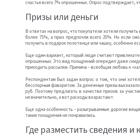
счастья всего 7% опрошенных. Опрос подтверждает, чт
Призы или деньги
В ответах на вопрос, что покупатели хотели получить
более 75%, а приз предпочли всего 25%. Но если см
получить в подарок полотенце или чашку, особенно ес
Еще один вариант, который люди считают привлекатель
опрошенных. Это вид поощрений опередил даже скидки
приходить рассылки. Причина – всеобщая любовь к «хал
Респондентам был задан вопрос о том, что они хотел
бесспорным фаворитом. За денежные призы высказалос
руб. Поэтому предлагать в качестве призов за учас
незначительно, а вот расходы возрастают.
Еще одна особенность – разыгрываемые дорогие вещи
такие поощрения не понравились.
Где разместить сведения и 