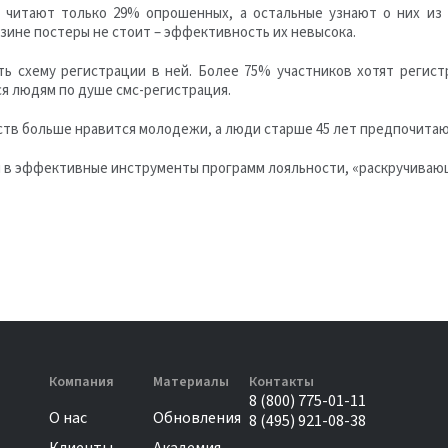
е читают только 29% опрошенных, а остальные узнают о них из
зине постеры не стоит – эффективность их невысока.
ть схему регистрации в ней. Более 75% участников хотят регис
ся людям по душе смс-регистрация.
ств больше нравится молодежи, а люди старше 45 лет предпочита
и в эффективные инструменты программ лояльности, «раскручива
Компания
Материалы
Контакты
8 (800) 775-01-11
О нас
Обновления
8 (495) 921-08-38