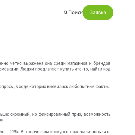
Поиск
Заявка
енно чётко выражена она среди магазинов и брендов
омоакции. Людям предлагают купить что-то, найти код
опросы, в ходе которых выявились любопытные факты.
льше: скромный, но фиксированный приз, возможность
ки.
ею – 12%. В творческом конкурсе пожелали попытать