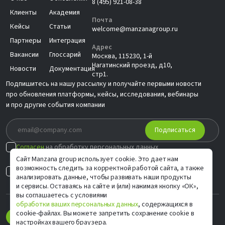
8 (495) 921-08-38
Клиенты
Академия
Почта
Кейсы
Статьи
welcome@manzanagroup.ru
Партнеры
Интеграция
Адрес
Вакансии
Глоссарий
Москва, 115230, 1-й
Нагатинский проезд, д10,
Новости
Документация
стр1.
Подпишитесь на нашу рассылку и получайте первыми новости
про обновления платформы, кейсы, исследования, вебинары
и про другие события компании
Подписаться
Согласен
на обработку персональных данных
в соответствии с
Политикой
Сайт Manzana group использует cookie. Это дает нам
возможность следить за корректной работой сайта, а также
Согласен на
индивидуальные предложения
анализировать данные, чтобы развивать наши продукты
и сервисы. Оставаясь на сайте и (или) нажимая кнопку «ОК»,
вы соглашаетесь с условиями
обработки ваших персональных данных
, содержащихся в
cookie-файлах. Вы можете запретить сохранение cookie в
настройках вашего браузера.