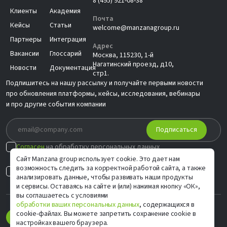
8 (495) 921-08-38
Клиенты
Академия
Почта
Кейсы
Статьи
welcome@manzanagroup.ru
Партнеры
Интеграция
Адрес
Вакансии
Глоссарий
Москва, 115230, 1-й
Нагатинский проезд, д10,
Новости
Документация
стр1.
Подпишитесь на нашу рассылку и получайте первыми новости
про обновления платформы, кейсы, исследования, вебинары
и про другие события компании
Подписаться
Согласен
на обработку персональных данных
в соответствии с
Политикой
Сайт Manzana group использует cookie. Это дает нам
возможность следить за корректной работой сайта, а также
Согласен на
индивидуальные предложения
анализировать данные, чтобы развивать наши продукты
и сервисы. Оставаясь на сайте и (или) нажимая кнопку «ОК»,
вы соглашаетесь с условиями
обработки ваших персональных данных
, содержащихся в
cookie-файлах. Вы можете запретить сохранение cookie в
настройках вашего браузера.