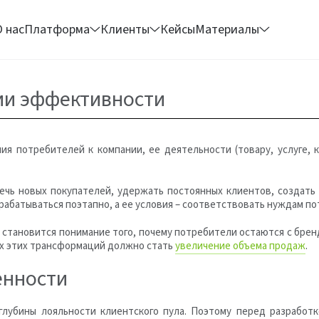
О нас
Платформа
Клиенты
Кейсы
Материалы
ии эффективности
я потребителей к компании, ее деятельности (товару, услуге,
ечь новых покупателей, удержать постоянных клиентов, создать
абатываться поэтапно, а ее условия – соответствовать нуждам по
становится понимание того, почему потребители остаются с брен
сех этих трансформаций должно стать
увеличение объема продаж
.
енности
глубины лояльности клиентского пула. Поэтому перед разработ