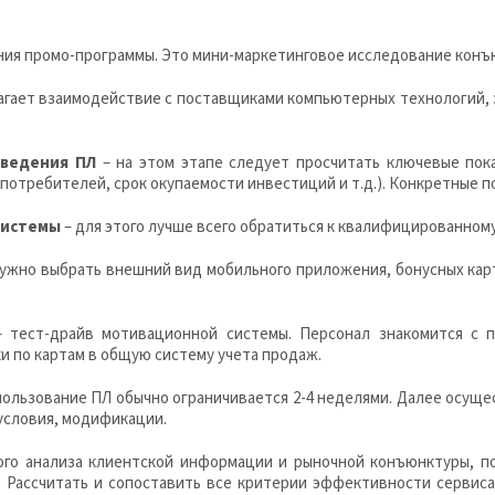
ия промо-программы. Это мини-маркетинговое исследование конъю
гает взаимодействие с поставщиками компьютерных технологий, 
введения ПЛ
– на этом этапе следует просчитать ключевые пок
потребителей, срок окупаемости инвестиций и т.д.). Конкретные п
системы
– для этого лучше всего обратиться к квалифицированном
 нужно выбрать внешний вид мобильного приложения, бонусных ка
 тест-драйв мотивационной системы. Персонал знакомится с пр
и по картам в общую систему учета продаж.
ользование ПЛ обычно ограничивается 2-4 неделями. Далее осуще
условия, модификации.
кого анализа клиентской информации и рыночной конъюнктуры, п
 Рассчитать и сопоставить все критерии эффективности сервис