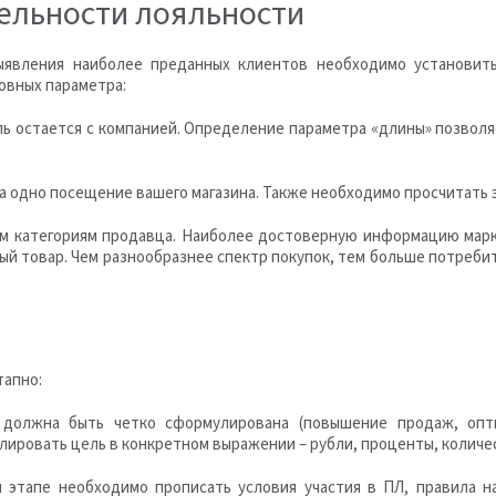
ельности лояльности
явления наиболее преданных клиентов необходимо установит
овных параметра:
ль остается с компанией. Определение параметра «длины» позвол
а одно посещение вашего магазина. Также необходимо просчитать э
ым категориям продавца. Наиболее достоверную информацию марк
ный товар. Чем разнообразнее спектр покупок, тем больше потреб
тапно:
должна быть четко сформулирована (повышение продаж, опти
улировать цель в конкретном выражении – рубли, проценты, количе
 этапе необходимо прописать условия участия в ПЛ, правила на