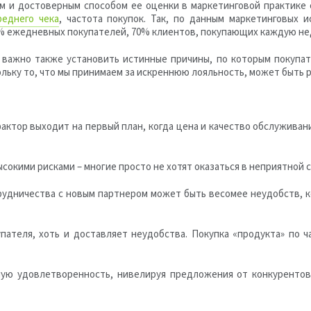
 и достоверным способом ее оценки в маркетинговой практике 
реднего чека
, частота покупок. Так, по данным маркетинговых 
5% ежедневных покупателей, 70% клиентов, покупающих каждую не
важно также установить истинные причины, по которым покупате
ольку то, что мы принимаем за искреннюю лояльность, может быть 
актор выходит на первый план, когда цена и качество обслуживан
ысокими рисками – многие просто не хотят оказаться в неприятной 
рудничества с новым партнером может быть весомее неудобств, 
ателя, хоть и доставляет неудобства. Покупка «продукта» по ч
ую удовлетворенность, нивелируя предложения от конкурентов.