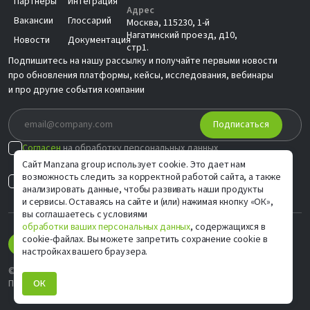
Партнеры
Интеграция
Адрес
Вакансии
Глоссарий
Москва, 115230, 1-й
Нагатинский проезд, д10,
Новости
Документация
стр1.
Подпишитесь на нашу рассылку и получайте первыми новости
про обновления платформы, кейсы, исследования, вебинары
и про другие события компании
Подписаться
Согласен
на обработку персональных данных
в соответствии с
Политикой
Сайт Manzana group использует cookie. Это дает нам
возможность следить за корректной работой сайта, а также
Согласен на
индивидуальные предложения
анализировать данные, чтобы развивать наши продукты
и сервисы. Оставаясь на сайте и (или) нажимая кнопку «ОК»,
вы соглашаетесь с условиями
обработки ваших персональных данных
, содержащихся в
cookie-файлах. Вы можете запретить сохранение cookie в
настройках вашего браузера.
© ООО «М Софт» ИНН 9705083570, 2006–2026
Политика конфиденциальности
ОК