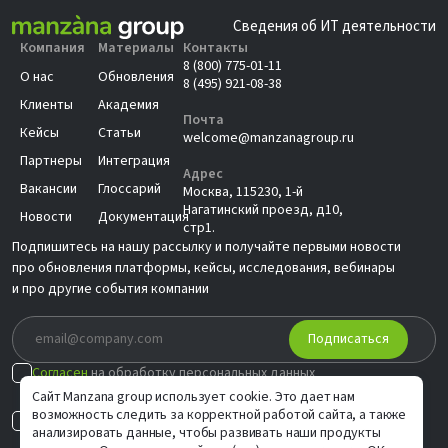
Сведения об ИТ деятельности
Компания
Материалы
Контакты
8 (800) 775-01-11
О нас
Обновления
8 (495) 921-08-38
Клиенты
Академия
Почта
Кейсы
Статьи
welcome@manzanagroup.ru
Партнеры
Интеграция
Адрес
Вакансии
Глоссарий
Москва, 115230, 1-й
Нагатинский проезд, д10,
Новости
Документация
стр1.
Подпишитесь на нашу рассылку и получайте первыми новости
про обновления платформы, кейсы, исследования, вебинары
и про другие события компании
Подписаться
Согласен
на обработку персональных данных
в соответствии с
Политикой
Сайт Manzana group использует cookie. Это дает нам
возможность следить за корректной работой сайта, а также
Согласен на
индивидуальные предложения
анализировать данные, чтобы развивать наши продукты