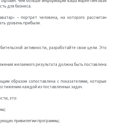
и офлайн. Чем больше информации ваша маркетинговая
сть для бизнеса.
ватар» – портрет человека, на которого рассчитан
ать уровень прибыли.
бительской активности, разработайте свои цели. Это
тижения желаемого результата должна быть поставлена
им образом сопоставлена ​​с показателями, которые
достижению каждой из поставленных задач.
сти, это:
мы;
ьзующих привилегии программы;