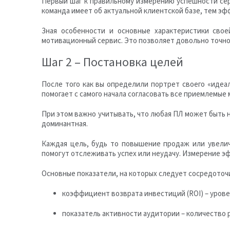
Первый шаг к правильному измерению успешности сер
команда имеет об актуальной клиентской базе, тем эф
Зная особенности и основные характеристики свое
мотивационный сервис. Это позволяет довольно точно
Шаг 2 – Постановка целей
После того как вы определили портрет своего «идеа
помогает с самого начала согласовать все приемлемые
При этом важно учитывать, что любая ПЛ может быть 
доминантная.
Каждая цель, будь то повышение продаж или увелич
помогут отслеживать успех или неудачу. Измерение эф
Основные показатели, на которых следует сосредоточи
коэффициент возврата инвестиций (ROI) – уров
показатель активности аудитории – количество 