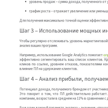
уровень продаж – сумма дохода, полученного от
график роста – отражает увеличение или уменьш
Для получения максимально точной оценки эффективн
Шаг 3 – Использование мощных и
Чтобы регулярно отслеживать уровень маркетингово
анализ ваших программ.
Например, использование Google Analytics помогает
оп
эффективно сегментировать ваш список клиентов. Кр
кликов по ссылке, уровнем отказов, показателями 
влияние ПЛ на удержание клиентов.
Шаг 4 – Анализ прибыли, получае
Потенциал дохода, получаемого брендом от участник
Это говорит о том, что ПЛ действительно работает
компании, возрастали в среднем на 11% в сравнении с
Еще один важный параметр анализа – значение «продо