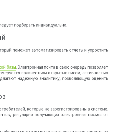
ледует подбирать индивидуально.
ий
торый поможет автоматизировать отчеты и упростить
кой базы
. Электронная почта в свою очередь позволяет
измеряется количеством открытых писем, активностью
редлагают надежную аналитику, позволяющую оценить
ов
потребителей, которые не зарегистрированы в системе.
ентов, регулярно получающих электронные письма от
ы убедиться, что вы выделяете достаточно средств на