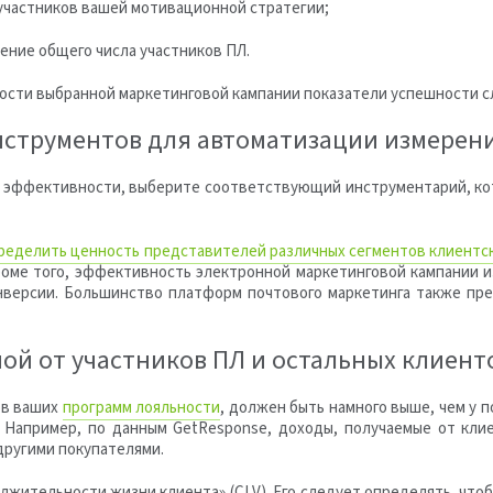
 участников вашей мотивационной стратегии;
ение общего числа участников ПЛ.
ости выбранной маркетинговой кампании показатели успешности с
нструментов для автоматизации измерен
й эффективности, выберите соответствующий инструментарий, ко
ределить ценность представителей различных сегментов клиентс
оме того, эффективность электронной маркетинговой кампании 
конверсии. Большинство платформ почтового маркетинга также п
мой от участников ПЛ и остальных клиент
ов ваших
программ лояльности
, должен быть намного выше, чем у 
. Например, по данным GetResponse, доходы, получаемые от кли
 другими покупателями.
лжительности жизни клиента» (CLV). Его следует определять, чтоб