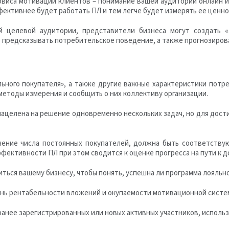
виса мотивации клиентов – понимание вашей аудитории онлайн 
фективнее будет работать ПЛ и тем легче будет измерять ее ценно
й целевой аудитории, представители бизнеса могут создать «а
 предсказывать потребительское поведение, а также прогнозиров
льного покупателя», а также другие важные характеристики потре
 методы измерения и сообщить о них коллективу организации.
нацелена на решение одновременно нескольких задач, но для дос
ение числа постоянных покупателей, должна быть соответствующ
фективности ПЛ при этом сводится к оценке прогресса на пути к 
ться вашему бизнесу, чтобы понять, успешна ли программа лояльно
ень рентабельности вложений и окупаемости мотивационной систе
ранее зарегистрированных или новых активных участников, испол