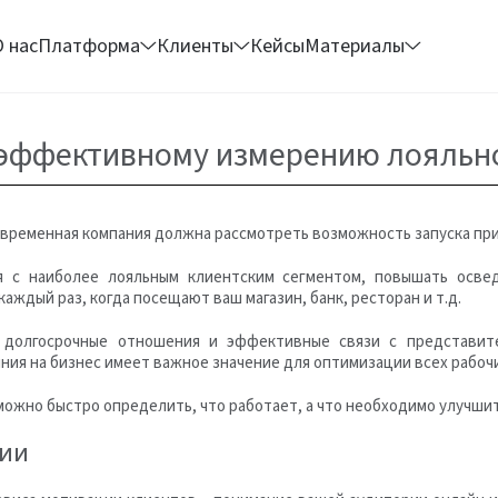
О нас
Платформа
Клиенты
Кейсы
Материалы
 эффективному измерению лояльн
современная компания должна рассмотреть возможность запуска пр
я с наиболее лояльным клиентским сегментом, повышать осве
ждый раз, когда посещают ваш магазин, банк, ресторан и т.д.
 долгосрочные отношения и эффективные связи с представите
ния на бизнес имеет важное значение для оптимизации всех рабоч
 можно быстро определить, что работает, а что необходимо улучши
рии