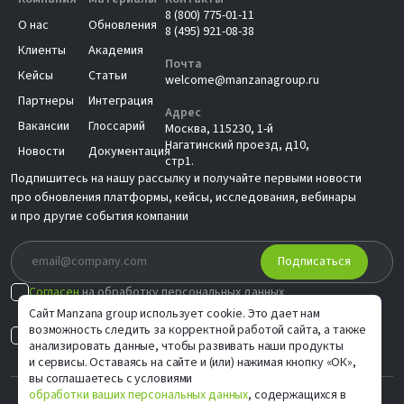
8 (800) 775-01-11
О нас
Обновления
8 (495) 921-08-38
Клиенты
Академия
Почта
Кейсы
Статьи
welcome@manzanagroup.ru
Партнеры
Интеграция
Адрес
Вакансии
Глоссарий
Москва, 115230, 1-й
Нагатинский проезд, д10,
Новости
Документация
стр1.
Подпишитесь на нашу рассылку и получайте первыми новости
про обновления платформы, кейсы, исследования, вебинары
и про другие события компании
Подписаться
Согласен
на обработку персональных данных
в соответствии с
Политикой
Сайт Manzana group использует cookie. Это дает нам
возможность следить за корректной работой сайта, а также
Согласен на
индивидуальные предложения
анализировать данные, чтобы развивать наши продукты
и сервисы. Оставаясь на сайте и (или) нажимая кнопку «ОК»,
вы соглашаетесь с условиями
обработки ваших персональных данных
, содержащихся в