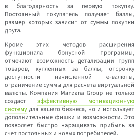
в благодарность за первую покупку.
Постоянный покупатель получает баллы,
размер которых зависит от суммы покупки
друга.
Кроме этих методов расширения
функционала бонусной программы,
отмечают возможность детализации групп
товаров, купленных за баллы, отсрочку
доступности начисленной е-валюты,
ограничение суммы для расчета виртуальной
валюты. Компания Mаnzana Group не только
создаст
эффективную мотивационную
систему
для вашего бизнеса, но и использует
дополнительные фишки и возможности. Это
позволяет быстро наращивать прибыль за
счет постоянных и новых потребителей.