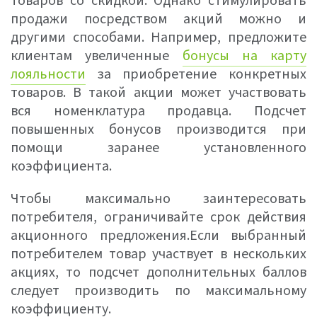
товаров со скидкой. Однако стимулировать
продажи посредством акций можно и
другими способами. Например, предложите
клиентам увеличенные
бонусы на карту
лояльности
за приобретение конкретных
товаров. В такой акции может участвовать
вся номенклатура продавца. Подсчет
повышенных бонусов производится при
помощи заранее установленного
коэффициента.
Чтобы максимально заинтересовать
потребителя, ограничивайте срок действия
акционного предложения.Если выбранный
потребителем товар участвует в нескольких
акциях, то подсчет дополнительных баллов
следует производить по максимальному
коэффициенту.