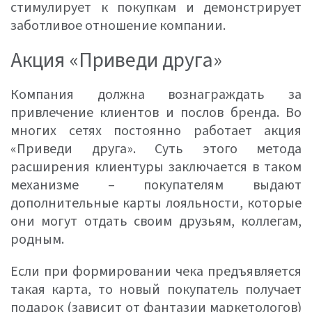
стимулирует к покупкам и демонстрирует
заботливое отношение компании.
Акция «Приведи друга»
Компания должна вознаграждать за
привлечение клиентов и послов бренда. Во
многих сетях постоянно работает акция
«Приведи друга». Суть этого метода
расширения клиентуры заключается в таком
механизме – покупателям выдают
дополнительные карты лояльности, которые
они могут отдать своим друзьям, коллегам,
родным.
Если при формировании чека предъявляется
такая карта, то новый покупатель получает
подарок (зависит от фантазии маркетологов)