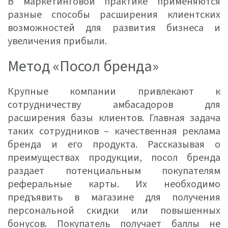
В маркетинговой практике применяются
разные способы расширения клиентских
возможностей для развития бизнеса и
увеличения прибыли.
Метод «Посол бренда»
Крупные компании привлекают к
сотрудничеству амбасадоров для
расширения базы клиентов. Главная задача
таких сотрудников – качественная реклама
бренда и его продукта. Рассказывая о
преимуществах продукции, посол бренда
раздает потенциальным покупателям
реферальные карты. Их необходимо
предъявить в магазине для получения
персональной скидки или повышенных
бонусов. Покупатель получает баллы не