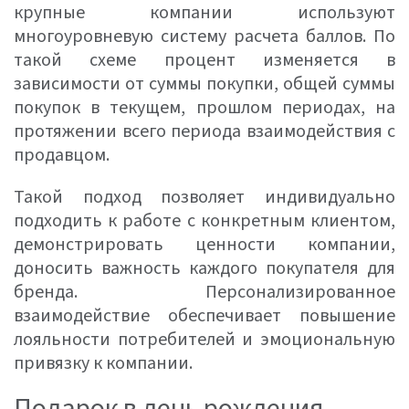
крупные компании используют
многоуровневую систему расчета баллов. По
такой схеме процент изменяется в
зависимости от суммы покупки, общей суммы
покупок в текущем, прошлом периодах, на
протяжении всего периода взаимодействия с
продавцом.
Такой подход позволяет индивидуально
подходить к работе с конкретным клиентом,
демонстрировать ценности компании,
доносить важность каждого покупателя для
бренда. Персонализированное
взаимодействие обеспечивает повышение
лояльности потребителей и эмоциональную
привязку к компании.
Подарок в день рождения