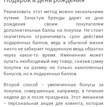
Реализовать этот метод можно несколькими
путями. Зачастую бренды дарят ко дню
рождения своим покупателям
дополнительные баллы на покупки. Не стоит
значительно ограничивать срок действия
подаренных баллов, ведь в обычной жизни
никто не забирает подаренную вещь обратно
через какое-то время. Именинник может
купить необходимый ему товар, снизив сумму
покупки на размер не только накопленных
бонусов, но и подаренных баллов.
Второй способ – увеличенные бонусы за
покупки, совершенные, например, в течение
недели до и после праздника. Этот механизм
– персональная акция для клиента, которая