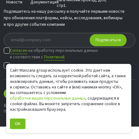
Новости
Документация
стр1.
Подпишитесь на нашу рассылку и получайте первыми новости
про обновления платформы, кейсы, исследования, вебинары
и про другие события компании
Подписаться
Согласен
на обработку персональных данных
в соответствии с
Политикой
Согласен на
индивидуальные предложения
Сайт Manzana group использует cookie. Это дает нам
возможность следить за корректной работой сайта, а также
анализировать данные, чтобы развивать наши продукты
и сервисы. Оставаясь на сайте и (или) нажимая кнопку «ОК»,
вы соглашаетесь с условиями
обработки ваших персональных данных
, содержащихся в
cookie-файлах. Вы можете запретить сохранение cookie в
© ООО «М Софт» ИНН 9705083570, 2006–2026
настройках вашего браузера.
Политика конфиденциальности
ОК