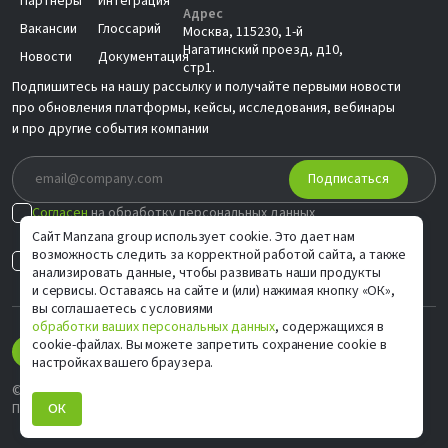
Партнеры
Интеграция
Адрес
Вакансии
Глоссарий
Москва, 115230, 1-й
Нагатинский проезд, д10,
Новости
Документация
стр1.
Подпишитесь на нашу рассылку и получайте первыми новости
про обновления платформы, кейсы, исследования, вебинары
и про другие события компании
Подписаться
Согласен
на обработку персональных данных
в соответствии с
Политикой
Сайт Manzana group использует cookie. Это дает нам
возможность следить за корректной работой сайта, а также
Согласен на
индивидуальные предложения
анализировать данные, чтобы развивать наши продукты
и сервисы. Оставаясь на сайте и (или) нажимая кнопку «ОК»,
вы соглашаетесь с условиями
обработки ваших персональных данных
, содержащихся в
cookie-файлах. Вы можете запретить сохранение cookie в
настройках вашего браузера.
© ООО «М Софт» ИНН 9705083570, 2006–2026
Политика конфиденциальности
ОК