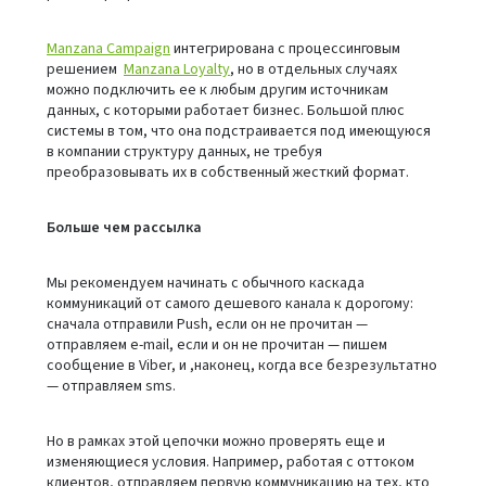
Manzana Campaign
интегрирована с процессинговым
решением
Manzana Loyalty
, но в отдельных случаях
можно подключить ее к любым другим источникам
данных, с которыми работает бизнес. Большой плюс
системы в том, что она подстраивается под имеющуюся
в компании структуру данных, не требуя
преобразовывать их в собственный жесткий формат.
Больше чем рассылка
Мы рекомендуем начинать с обычного каскада
коммуникаций от самого дешевого канала к дорогому:
сначала отправили Push, если он не прочитан —
отправляем e-mail, если и он не прочитан — пишем
сообщение в Viber, и ,наконец, когда все безрезультатно
— отправляем sms.
Но в рамках этой цепочки можно проверять еще и
изменяющиеся условия. Например, работая с оттоком
клиентов, отправляем первую коммуникацию на тех, кто