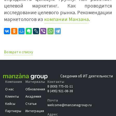
целевой маркетинг. Как проводится
исследование целевого рынка. Рекомендации
маркетологов из
компании Манзана
.
Возврат к списку
Сведения об ИТ деятельности
Компания
Материалы
Контакты
8 (800) 775-01-11
О нас
Обновления
8 (495) 921-08-38
Клиенты
Академия
Почта
Кейсы
Статьи
welcome@manzanagroup.ru
Партнеры
Интеграция
Адрес