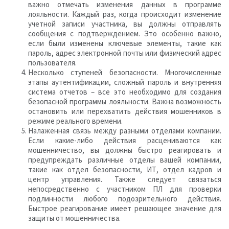
важно отмечать изменения данных в программе
лояльности. Каждый раз, когда происходит изменение
учетной записи участника, вы должны отправлять
сообщения с подтверждением. Это особенно важно,
если были изменены ключевые элементы, такие как
пароль, адрес электронной почты или физический адрес
пользователя.
Несколько ступеней безопасности. Многочисленные
этапы аутентификации, сложный пароль и внутренняя
система отчетов – все это необходимо для создания
безопасной программы лояльности. Важна возможность
остановить или перехватить действия мошенников в
режиме реального времени.
Налаженная связь между разными отделами компании.
Если какие-либо действия расцениваются как
мошенничество, вы должны быстро реагировать и
предупреждать различные отделы вашей компании,
такие как отдел безопасности, ИТ, отдел кадров и
центр управления. Также следует связаться
непосредственно с участником ПЛ для проверки
подлинности любого подозрительного действия.
Быстрое реагирование имеет решающее значение для
защиты от мошенничества.