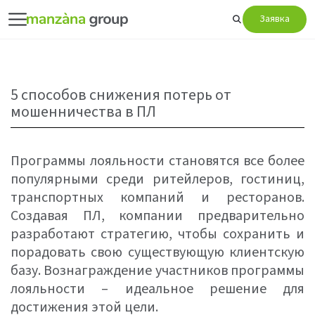
Заявка
5 способов снижения потерь от
мошенничества в ПЛ
Программы лояльности становятся все более
популярными среди ритейлеров, гостиниц,
транспортных компаний и ресторанов.
Создавая ПЛ, компании предварительно
разработают стратегию, чтобы сохранить и
порадовать свою существующую клиентскую
базу. Вознаграждение участников программы
лояльности – идеальное решение для
достижения этой цели.