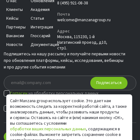
О нас
Обновления
8 (495) 921-08-38
Клиенты
Академия
Почта
Кейсы
Статьи
welcome@manzanagroup.ru
Партнеры
Интеграция
Адрес
Вакансии
Глоссарий
Москва, 115230, 1-й
Нагатинский проезд, д10,
Новости
Документация
стр1.
Подпишитесь на нашу рассылку и получайте первыми новости
про обновления платформы, кейсы, исследования, вебинары
и про другие события компании
Подписаться
Согласен
на обработку персональных данных
в соответствии с
Политикой
Сайт Manzana group использует cookie. Это дает нам
возможность следить за корректной работой сайта, а также
Согласен на
индивидуальные предложения
анализировать данные, чтобы развивать наши продукты
и сервисы. Оставаясь на сайте и (или) нажимая кнопку «ОК»,
вы соглашаетесь с условиями
обработки ваших персональных данных
, содержащихся в
cookie-файлах. Вы можете запретить сохранение cookie в