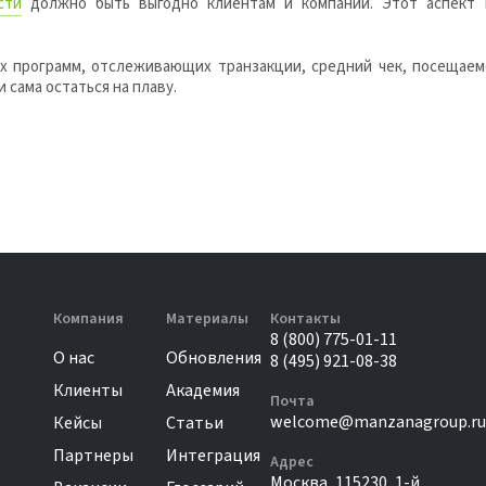
сти
должно быть выгодно клиентам и компании. Этот аспект 
 программ, отслеживающих транзакции, средний чек, посещаем
 сама остаться на плаву.
Компания
Материалы
Контакты
8 (800) 775-01-11
О нас
Обновления
8 (495) 921-08-38
Клиенты
Академия
Почта
welcome@manzanagroup.ru
Кейсы
Статьи
Партнеры
Интеграция
Адрес
Москва, 115230, 1-й