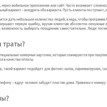
 через мобильное приложение или сайт. Часто возникает сложнос
ый вариант – внедрить оба варианта. Пусть клиенты поступают, к
сится дать небольшое количество людей, а надо, чтобы программа
совершают первую ошибку, вручая клиентам абсолютно ненужные 
 возможность выбирать поощрения самостоятельно. Люди посчи
я траты?
пециальные номерные карточки, которые сканируются при покупке
я в качестве оплаты.
р, такой вариант подойдет для фитнес-залов, парикмахерских, са
ефону – вдруг человек забудет пластик дома. Привязка к номеру
лы?