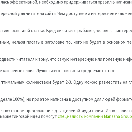
алась эффективной, необходимо придерживаться правил в написан
тересной для читателя сайта. Чем доступнее и интереснее изложе
тике основной статьи. Вряд ли читая о рыбалке, человек заинтер
тным, нельзя писать в заголовке то, чего не будет в основном
подвести читателя к тому, что самую интересную или полезную инф
 ключевые слова. Лучше всего – низко- и среднечастотные.
Оптимальным количеством будет 2-3. Одну можно разместить на гл
идеале 100%), но при этом написана в доступном для людей формат
вое поэтапное предложение для целевой аудитории. Использоват
 маркетинговой идеи помогут
специалисты компании Manzana Group