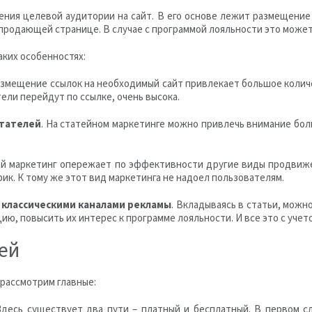
ения целевой аудитории на сайт. В его основе лежит размещение 
 продающей странице. В случае с программой лояльности это может
аких особенностях:
Размещение ссылок на необходимый сайт привлекает большое колич
ели перейдут по ссылке, очень высока.
итателей
. На статейном маркетинге можно привлечь внимание бол
ый маркетинг опережает по эффективности другие виды продвиже
к. К тому же этот вид маркетинга не надоел пользователям.
 классическими каналами рекламы
. Вкладываясь в статьи, можн
ию, повысить их интерес к программе лояльности. И все это с уче
ей
рассмотрим главные:
 Здесь существует два пути – платный и бесплатный. В первом с