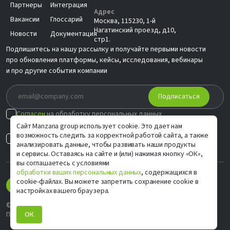
Партнеры
Интеграция
Адрес
Вакансии
Глоссарий
Москва, 115230, 1-й
Нагатинский проезд, д10,
Новости
Документация
стр1.
Подпишитесь на нашу рассылку и получайте первыми новости
про обновления платформы, кейсы, исследования, вебинары
и про другие события компании
Подписаться
Согласен
на обработку персональных данных
в соответствии с
Политикой
Сайт Manzana group использует cookie. Это дает нам
возможность следить за корректной работой сайта, а также
Согласен на
индивидуальные предложения
анализировать данные, чтобы развивать наши продукты
и сервисы. Оставаясь на сайте и (или) нажимая кнопку «ОК»,
вы соглашаетесь с условиями
обработки ваших персональных данных
, содержащихся в
cookie-файлах. Вы можете запретить сохранение cookie в
настройках вашего браузера.
© ООО «М Софт» ИНН 9705083570, 2006–2026
Политика конфиденциальности
ОК