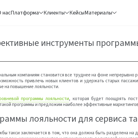
О нас
Платформа
Клиенты
Кейсы
Материалы
ффективные инструменты программ
ональным компаниям становится все труднее на фоне непрерывно р
я возможность привлечь новых клиентов и удержать старых пасса
ые на повышение лояльности.
ровневой программы лояльности
, которая будет поощрять пос
 такой программы и предложим наиболее эффективные маркетинго
раммы лояльности для сервиса та
ы такси заключается в том, что она должна быть разделена на дв