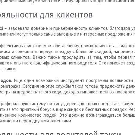
 привлечь максимум клиентов и стимулировать водителей самостоя
яльности для клиентов
taxi – завоевали доверие и приверженность клиентов благодаря 
омпании могут только самые выгодные и интересные предложения 
 эффективных механизмов привлечения новых клиентов – выгодн
рвиса и совершить первую поездку с большой скидкой, например 
овых клиентов. Важно также проследить за тем, чтобы первая 
авто и опытного квалифицированного водителя. Это поможет созд
са такси.
ездок
. Еще один возможный инструмент программы лояльности 
лометража. Сегодня многие службы такси готовы предложить даж
смотря на щедрость такого хода, доход от множественных поездок
ь реферальную систему по типу дерева, которая предлагает клиен
ить за это приятный бонус в виде скидок и бесплатных поездок. 
ниченное количество людей. Это должно вознаграждаться больш
ивилегии перед другими клиентами.
яльности для водителей такси