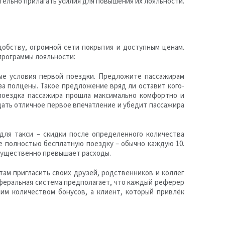
тельно прилагать усилия для повышения их лояльности.
удобству, огромной сети покрытия и доступным ценам.
программы лояльности:
ые условия первой поездки. Предложите пассажирам
за полцены. Такое предложение вряд ли оставит кого-
поездка пассажира прошла максимально комфортно и
ать отличное первое впечатление и убедит пассажира
для такси – скидки после определенного количества
е полностью бесплатную поездку – обычно каждую 10.
 существенно превышает расходы.
там пригласить своих друзей, родственников и коллег
Реферальная система предполагает, что каждый реферер
им количеством бонусов, а клиент, который привлёк