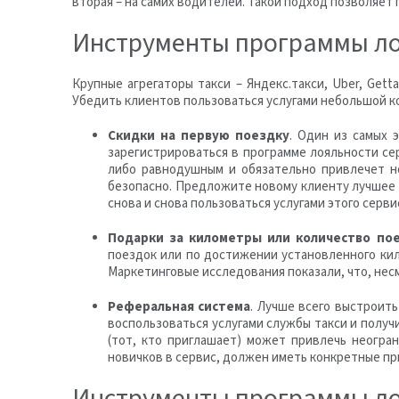
вторая – на самих водителей. Такой подход позволяет
Инструменты программы ло
Крупные агрегаторы такси – Яндекс.такси, Uber, Get
Убедить клиентов пользоваться услугами небольшой к
Скидки на первую поездку
. Один из самых
зарегистрироваться в программе лояльности се
либо равнодушным и обязательно привлечет н
безопасно. Предложите новому клиенту лучшее 
снова и снова пользоваться услугами этого серви
Подарки за километры или количество по
поездок или по достижении установленного ки
Маркетинговые исследования показали, что, не
Реферальная система
. Лучше всего выстроит
воспользоваться услугами службы такси и получ
(тот, кто приглашает) может привлечь неогра
новичков в сервис, должен иметь конкретные пр
Инструменты программы ло