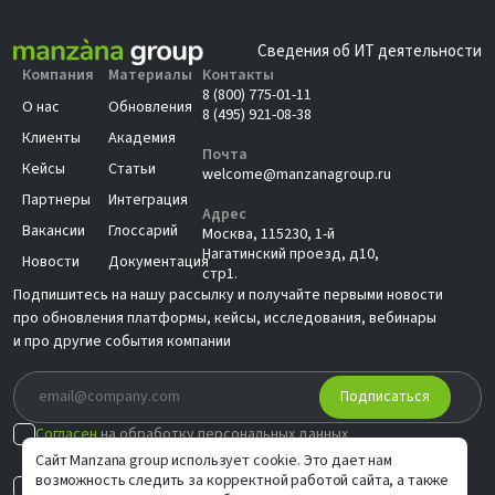
Сведения об ИТ деятельности
Компания
Материалы
Контакты
8 (800) 775-01-11
О нас
Обновления
8 (495) 921-08-38
Клиенты
Академия
Почта
Кейсы
Статьи
welcome@manzanagroup.ru
Партнеры
Интеграция
Адрес
Вакансии
Глоссарий
Москва, 115230, 1-й
Нагатинский проезд, д10,
Новости
Документация
стр1.
Подпишитесь на нашу рассылку и получайте первыми новости
про обновления платформы, кейсы, исследования, вебинары
и про другие события компании
Подписаться
Согласен
на обработку персональных данных
в соответствии с
Политикой
Сайт Manzana group использует cookie. Это дает нам
возможность следить за корректной работой сайта, а также
Согласен на
индивидуальные предложения