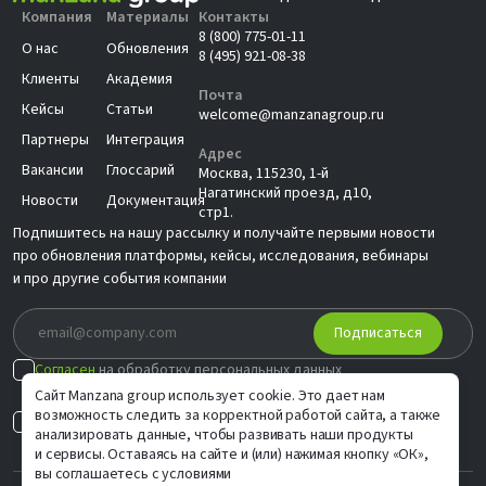
Компания
Материалы
Контакты
8 (800) 775-01-11
О нас
Обновления
8 (495) 921-08-38
Клиенты
Академия
Почта
Кейсы
Статьи
welcome@manzanagroup.ru
Партнеры
Интеграция
Адрес
Вакансии
Глоссарий
Москва, 115230, 1-й
Нагатинский проезд, д10,
Новости
Документация
стр1.
Подпишитесь на нашу рассылку и получайте первыми новости
про обновления платформы, кейсы, исследования, вебинары
и про другие события компании
Подписаться
Согласен
на обработку персональных данных
в соответствии с
Политикой
Сайт Manzana group использует cookie. Это дает нам
возможность следить за корректной работой сайта, а также
Согласен на
индивидуальные предложения
анализировать данные, чтобы развивать наши продукты
и сервисы. Оставаясь на сайте и (или) нажимая кнопку «ОК»,
вы соглашаетесь с условиями