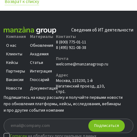
Возврат к списку
Сведения об ИТ деятельности
Компания
Материалы
Контакты
8 (800) 775-01-11
О нас
Обновления
8 (495) 921-08-38
Клиенты
Академия
Почта
Кейсы
Статьи
welcome@manzanagroup.ru
Партнеры
Интеграция
Адрес
Вакансии
Глоссарий
Москва, 115230, 1-й
Нагатинский проезд, д10,
Новости
Документация
стр1.
Подпишитесь на нашу рассылку и получайте первыми новости
про обновления платформы, кейсы, исследования, вебинары
и про другие события компании
Подписаться
Согласен
на обработку персональных данных